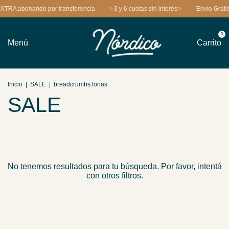
TRA abonando por transferencia
✨3 y 6 cuotas sin interés✨
Envío Gratis
0
Menú
Carrito
Inicio
|
SALE
|
breadcrumbs.lonas
SALE
No tenemos resultados para tu búsqueda. Por favor, intentá
con otros filtros.