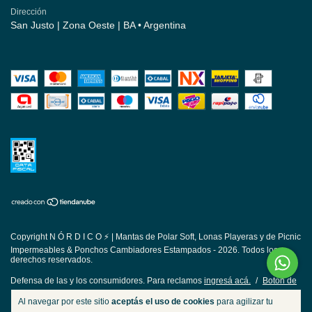
Dirección
San Justo | Zona Oeste | BA • Argentina
Copyright N Ó R D I C O ⚡ | Mantas de Polar Soft, Lonas Playeras y de Picnic
Impermeables & Ponchos Cambiadores Estampados - 2026. Todos los
derechos reservados.
Defensa de las y los consumidores. Para reclamos
ingresá acá.
/
Botón de
arrepentimiento
Al navegar por este sitio
aceptás el uso de cookies
para agilizar tu