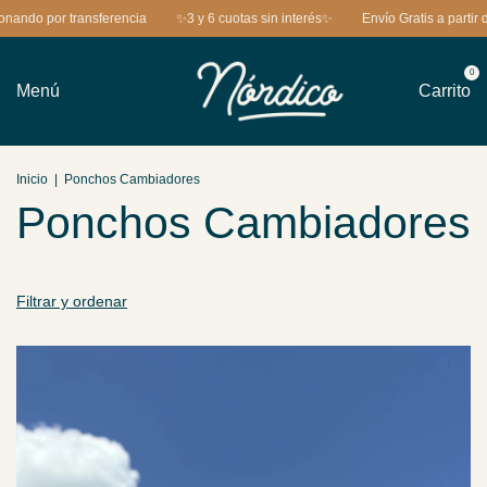
do por transferencia
✨3 y 6 cuotas sin interés✨
Envío Gratis a partir d
0
Menú
Carrito
Inicio
|
Ponchos Cambiadores
Ponchos Cambiadores
Filtrar y ordenar