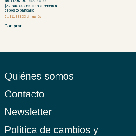
$68.000,00
$85.000,00
$57.800,00
con
Transferencia o
depósito bancario
6
x
$11.333,33
sin interés
Comprar
Quiénes somos
Contacto
Newsletter
Política de cambios y