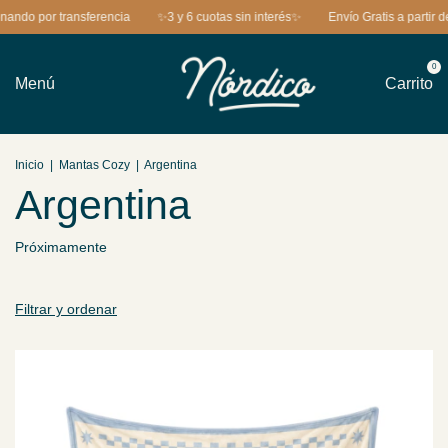
do por transferencia
✨3 y 6 cuotas sin interés✨
Envío Gratis a partir de
0
Menú
Carrito
Inicio
|
Mantas Cozy
|
Argentina
Argentina
Próximamente
Filtrar y ordenar