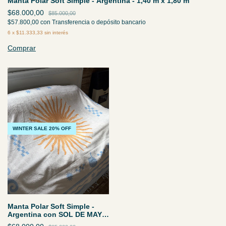
Manta Polar Soft Simple - Argentina - 1,40 m x 1,80 m
$68.000,00
$85.000,00
$57.800,00
con
Transferencia o depósito bancario
6
x
$11.333,33
sin interés
Comprar
WINTER SALE 20% OFF
Manta Polar Soft Simple -
Argentina con SOL DE MAYO
- 1,40 m x 1,80 m